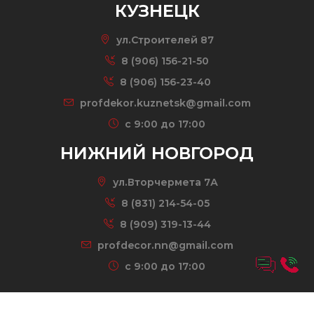
КУЗНЕЦК
ул.Строителей 87
8 (906) 156-21-50
8 (906) 156-23-40
profdekor.kuznetsk@gmail.com
c 9:00 до 17:00
НИЖНИЙ НОВГОРОД
ул.Вторчермета 7А
8 (831) 214-54-05
8 (909) 319-13-44
profdecor.nn@gmail.com
c 9:00 до 17:00