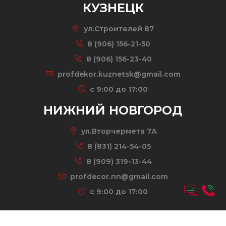
КУЗНЕЦК
ул.Строителей 87
8 (906) 156-21-50
8 (906) 156-23-40
profdekor.kuznetsk@gmail.com
c 9:00 до 17:00
НИЖНИЙ НОВГОРОД
ул.Вторчермета 7А
8 (831) 214-54-05
8 (909) 319-13-44
profdecor.nn@gmail.com
c 9:00 до 17:00