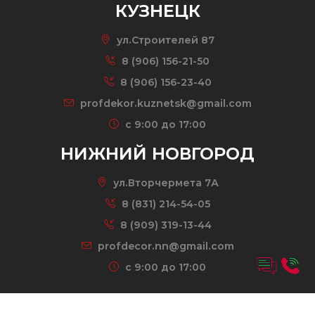
КУЗНЕЦК
ул.Строителей 87
8 (906) 156-21-50
8 (906) 156-23-40
profdekor.kuznetsk@gmail.com
c 9:00 до 17:00
НИЖНИЙ НОВГОРОД
ул.Вторчермета 7А
8 (831) 214-54-05
8 (909) 319-13-44
profdecor.nn@gmail.com
c 9:00 до 17:00