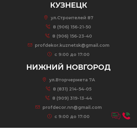
КУЗНЕЦК
ул.Строителей 87
8 (906) 156-21-50
8 (906) 156-23-40
profdekor.kuznetsk@gmail.com
c 9:00 до 17:00
НИЖНИЙ НОВГОРОД
ул.Вторчермета 7А
8 (831) 214-54-05
8 (909) 319-13-44
profdecor.nn@gmail.com
c 9:00 до 17:00