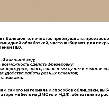
т большое количество преимуществ, производитс
гицидной обработкой, часто выбирают для покр
ленки ПВХ:
ый внешний вид;
 возможность сделать фрезеровку;
температурам, влаге, солнечным лучам и механичес
я удобства работы разных клиентов;
 скидками;
ям самого материала и способов облицовки, выб
вартире мебель из ДМС или МДФ, обязательно ра