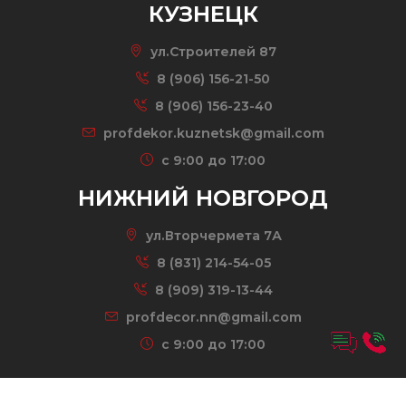
КУЗНЕЦК
ул.Строителей 87
8 (906) 156-21-50
8 (906) 156-23-40
profdekor.kuznetsk@gmail.com
c 9:00 до 17:00
НИЖНИЙ НОВГОРОД
ул.Вторчермета 7А
8 (831) 214-54-05
8 (909) 319-13-44
profdecor.nn@gmail.com
c 9:00 до 17:00