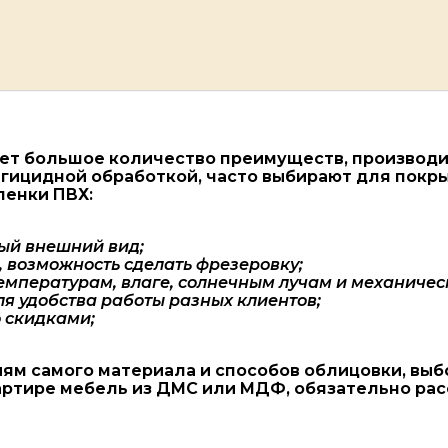
т большое количество преимуществ, производитс
гицидной обработкой, часто выбирают для покр
ленки ПВХ:
ый внешний вид;
 возможность сделать фрезеровку;
температурам, влаге, солнечным лучам и механичес
я удобства работы разных клиентов;
 скидками;
ям самого материала и способов облицовки, выб
вартире мебель из ДМС или МДФ, обязательно ра