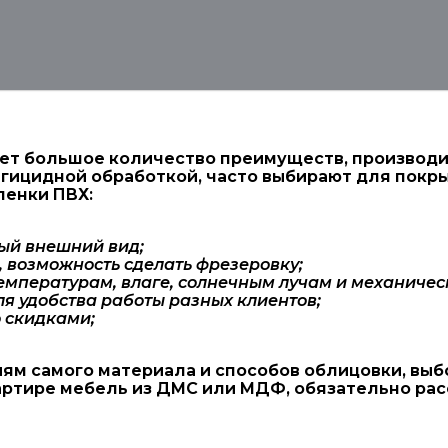
т большое количество преимуществ, производитс
гицидной обработкой, часто выбирают для покр
ленки ПВХ:
ый внешний вид;
 возможность сделать фрезеровку;
температурам, влаге, солнечным лучам и механичес
я удобства работы разных клиентов;
 скидками;
ям самого материала и способов облицовки, выб
вартире мебель из ДМС или МДФ, обязательно ра