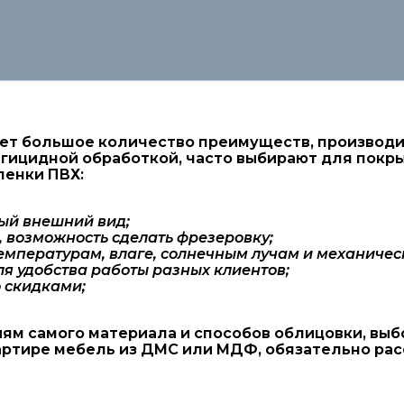
т большое количество преимуществ, производитс
гицидной обработкой, часто выбирают для покр
ленки ПВХ:
ый внешний вид;
 возможность сделать фрезеровку;
температурам, влаге, солнечным лучам и механичес
я удобства работы разных клиентов;
 скидками;
ям самого материала и способов облицовки, выб
вартире мебель из ДМС или МДФ, обязательно ра