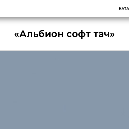
КАТ
«Альбион софт тач»