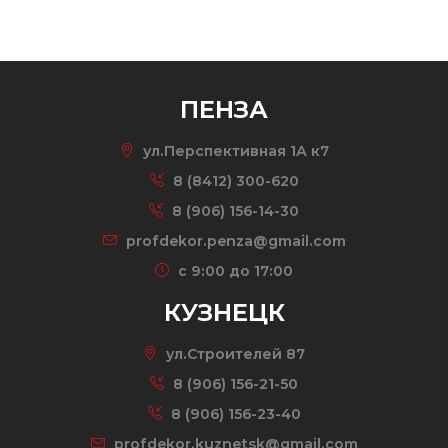
ПЕНЗА
ул.Перспективная 1А к7
8 (8412) 300-620
8 (906) 156-14-30
profdekor.penza@gmail.com
c 9:00 до 17:00
КУЗНЕЦК
ул.Строителей 87
8 (906) 156-21-50
8 (906) 156-23-40
profdekor.kuznetsk@gmail.com