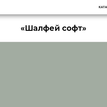
КАТ
«Шалфей софт»