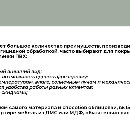
т большое количество преимуществ, производитс
гицидной обработкой, часто выбирают для покр
ленки ПВХ:
ый внешний вид;
 возможность сделать фрезеровку;
температурам, влаге, солнечным лучам и механичес
я удобства работы разных клиентов;
 скидками;
ям самого материала и способов облицовки, выб
вартире мебель из ДМС или МДФ, обязательно ра