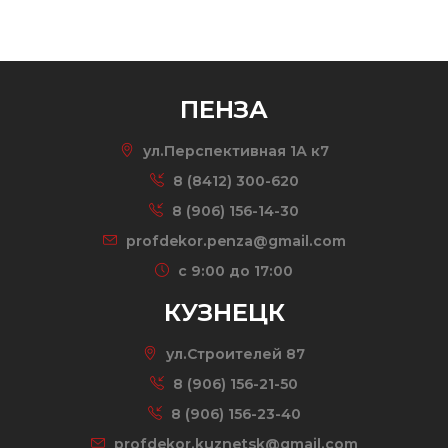
ПЕНЗА
ул.Перспективная 1А к7
8 (8412) 300-620
8 (906) 156-14-30
profdekor.penza@gmail.com
c 9:00 до 17:00
КУЗНЕЦК
ул.Строителей 87
8 (906) 156-21-50
8 (906) 156-23-40
profdekor.kuznetsk@gmail.com