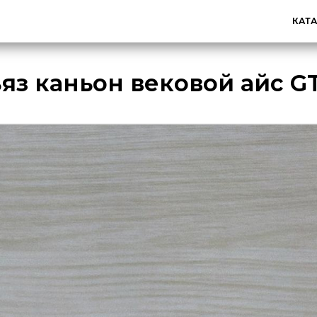
КАТ
яз каньон вековой айс G