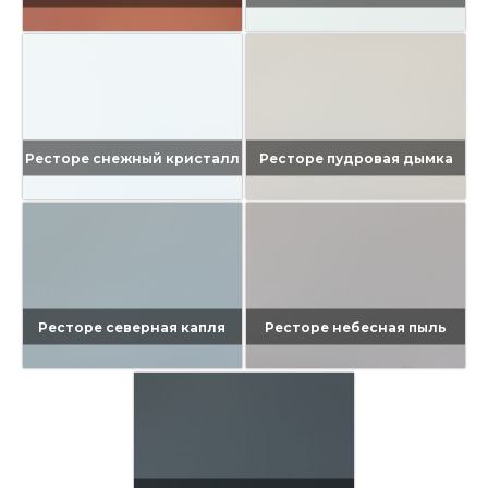
Ресторе снежный кристалл
Ресторе пудровая дымка
Ресторе северная капля
Ресторе небесная пыль