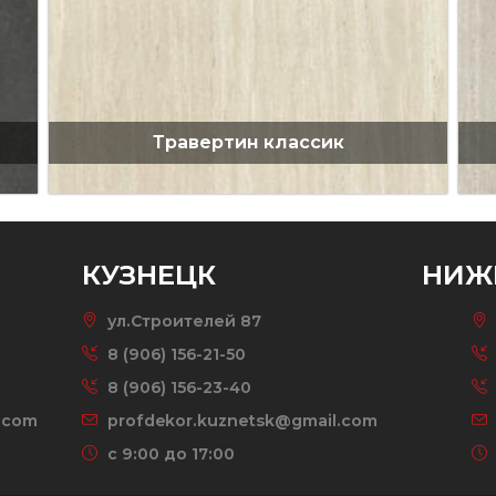
Травертин классик
КУЗНЕЦК
НИЖ
ул.Строителей 87
8 (906) 156-21-50
8 (906) 156-23-40
.com
profdekor.kuznetsk@gmail.com
c 9:00 до 17:00