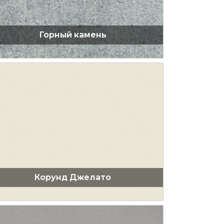
Горный камень
Корунд Джелато