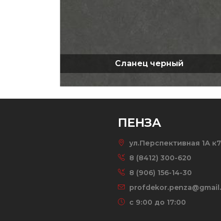
Сланец черный
ПЕНЗА
ул.Перспективная 1А к7
8 (8412) 300-620
8 (906) 156-14-30
profdekor.penza@gmail
c 9:00 до 17:00