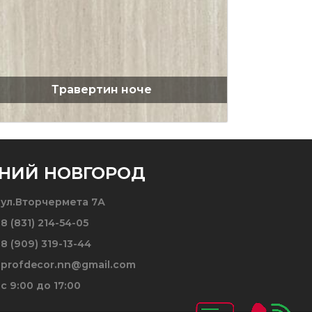
Травертин ноче
НИЙ НОВГОРОД
ул.Вторчермета 7А
8 (831) 214-54-05
8 (909) 319-13-44
profdecor.nn@gmail.com
c 9:00 до 17:00