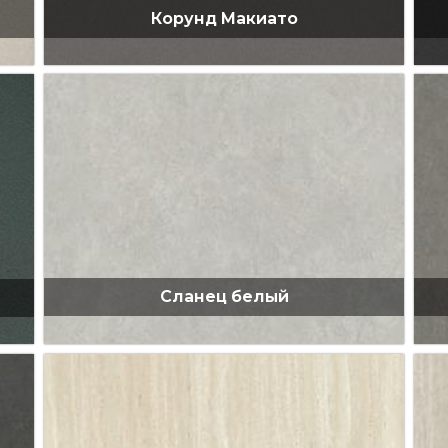
Корунд Макиато
Сланец белый