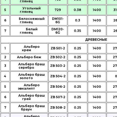
глянец
Угольный
5
729
0.38
1400
31
глянец
Белоснежный
DM101-
6
0.3
1400
26
глянец
6G
Белый
DM120-
7
0.35
1400
26
глянец
6G
ДРЕВЕСНЫЕ
Альберо
1
ZB 501-2
0.25
1400
27
крем
2
Альберо беж
ZB 502-2
0.25
1400
27
Альберо браш
3
ZB 503-2
0.25
1400
27
серебро
Альберо браш
4
ZB 504-2
0.25
1400
золото
Альберо
5
ZB 506-2
0.25
1400
27
эвкалипт
Альберо браш
6
ZB 507-2
0.25
1400
27
грей
Альберо браш
7
ZB 508-2
0.25
1400
27
браун
Альберо