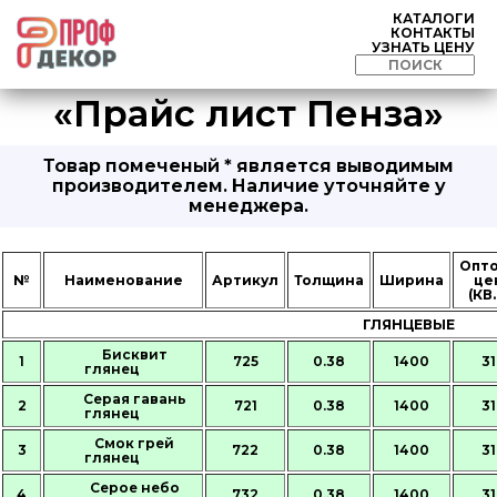
КАТАЛОГИ
КОНТАКТЫ
УЗНАТЬ ЦЕНУ
«Прайс лист Пенза»
Товар помеченый * является выводимым
производителем. Наличие уточняйте у
менеджера.
Опт
№
Наименование
Артикул
Толщина
Ширина
це
(КВ.
ГЛЯНЦЕВЫЕ
Бисквит
1
725
0.38
1400
31
глянец
Серая гавань
2
721
0.38
1400
31
глянец
Смок грей
3
722
0.38
1400
31
глянец
Серое небо
4
732
0.38
1400
31