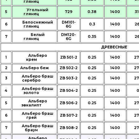
глянец
Угольный
5
729
0.38
1400
31
глянец
Белоснежный
DM101-
6
0.3
1400
26
глянец
6G
Белый
DM120-
7
0.35
1400
26
глянец
6G
ДРЕВЕСНЫЕ
Альберо
1
ZB 501-2
0.25
1400
27
крем
2
Альберо беж
ZB 502-2
0.25
1400
27
Альберо браш
3
ZB 503-2
0.25
1400
27
серебро
Альберо браш
4
ZB 504-2
0.25
1400
золото
Альберо
5
ZB 506-2
0.25
1400
27
эвкалипт
Альберо браш
6
ZB 507-2
0.25
1400
27
грей
Альберо браш
7
ZB 508-2
0.25
1400
27
браун
Альберо