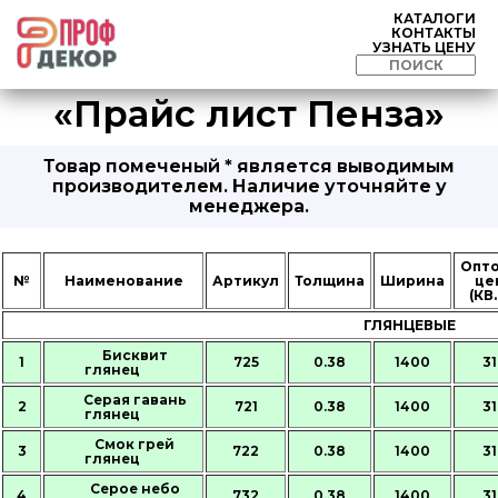
КАТАЛОГИ
КОНТАКТЫ
УЗНАТЬ ЦЕНУ
«Прайс лист Пенза»
Товар помеченый * является выводимым
производителем. Наличие уточняйте у
менеджера.
Опт
№
Наименование
Артикул
Толщина
Ширина
це
(КВ.
ГЛЯНЦЕВЫЕ
Бисквит
1
725
0.38
1400
31
глянец
Серая гавань
2
721
0.38
1400
31
глянец
Смок грей
3
722
0.38
1400
31
глянец
Серое небо
4
732
0.38
1400
31