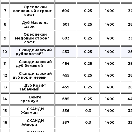
Орех пекан
7
сливочный стронг
604
0.25
1400
3
софт
Дуб Мавелла
8
601
0.25
1400
2
дарк
Орех пекан
9
медовый стронг
603
0.25
1400
3
софт
Скандинавский
10
453
0.25
1400
2
дуб золотой*
Скандинавский
11
454
0.25
1400
2
дуб бежевый
Скандинавский
12
455
0.25
1400
2
дуб коричневый
Дуб Крафт
13
459
0.25
1400
2
Табачный
Венге
14
685
0.25
1400
4
премиум
СКАНДИ
15
536
0.3
1400
3
Жасмин
СКАНДИ
16
537
0.3
1400
3
Айвори