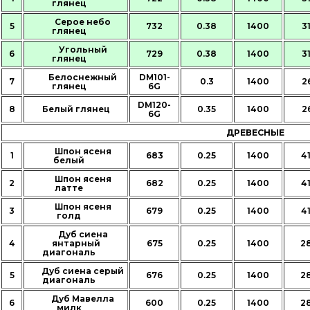
глянец
Серое небо
5
732
0.38
1400
3
глянец
Угольный
6
729
0.38
1400
3
глянец
Белоснежный
DM101-
7
0.3
1400
2
глянец
6G
DM120-
8
Белый глянец
0.35
1400
2
6G
ДРЕВЕСНЫЕ
Шпон ясеня
1
683
0.25
1400
4
белый
Шпон ясеня
2
682
0.25
1400
4
латте
Шпон ясеня
3
679
0.25
1400
4
голд
Дуб сиена
4
янтарный
675
0.25
1400
2
диагональ
Дуб сиена серый
5
676
0.25
1400
2
диагональ
Дуб Мавелла
6
600
0.25
1400
2
милк