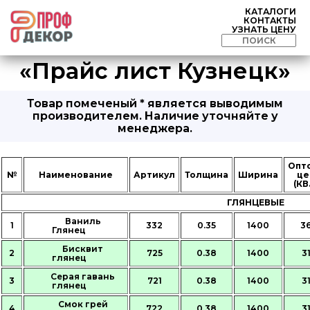
КАТАЛОГИ
КОНТАКТЫ
УЗНАТЬ ЦЕНУ
«Прайс лист Кузнецк»
Товар помеченый * является выводимым
производителем. Наличие уточняйте у
менеджера.
Опт
№
Наименование
Артикул
Толщина
Ширина
це
(КВ
ГЛЯНЦЕВЫЕ
Ваниль
1
332
0.35
1400
3
Глянец
Бисквит
2
725
0.38
1400
3
глянец
Серая гавань
3
721
0.38
1400
3
глянец
Смок грей
4
722
0.38
1400
3