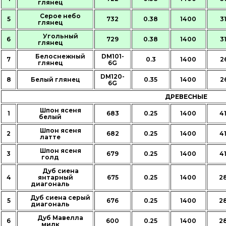
глянец
Серое небо
5
732
0.38
1400
3
глянец
Угольный
6
729
0.38
1400
3
глянец
Белоснежный
DM101-
7
0.3
1400
2
глянец
6G
DM120-
8
Белый глянец
0.35
1400
2
6G
ДРЕВЕСНЫЕ
Шпон ясеня
1
683
0.25
1400
4
белый
Шпон ясеня
2
682
0.25
1400
4
латте
Шпон ясеня
3
679
0.25
1400
4
голд
Дуб сиена
4
янтарный
675
0.25
1400
2
диагональ
Дуб сиена серый
5
676
0.25
1400
2
диагональ
Дуб Мавелла
6
600
0.25
1400
2
милк