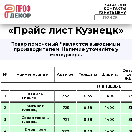
КАТАЛОГИ
КОНТАКТЫ
УЗНАТЬ ЦЕНУ
«Прайс лист Кузнецк»
Товар помеченый * является выводимым
производителем. Наличие уточняйте у
менеджера.
Опт
№
Наименование
Артикул
Толщина
Ширина
це
(КВ
ГЛЯНЦЕВЫЕ
Ваниль
1
332
0.35
1400
3
Глянец
Бисквит
2
725
0.38
1400
3
глянец
Серая гавань
3
721
0.38
1400
3
глянец
Смок грей
4
722
0.38
1400
3