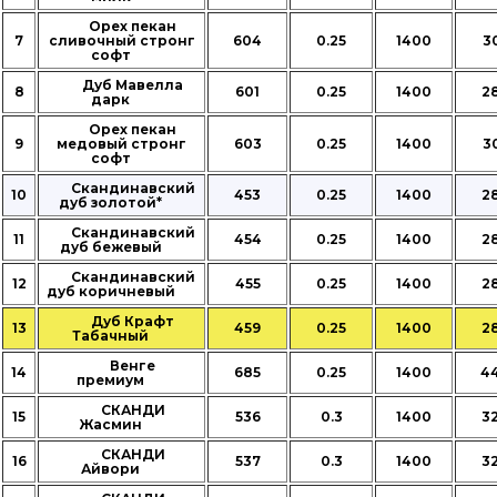
Орех пекан
7
сливочный стронг
604
0.25
1400
3
софт
Дуб Мавелла
8
601
0.25
1400
2
дарк
Орех пекан
9
медовый стронг
603
0.25
1400
3
софт
Скандинавский
10
453
0.25
1400
2
дуб золотой*
Скандинавский
11
454
0.25
1400
2
дуб бежевый
Скандинавский
12
455
0.25
1400
2
дуб коричневый
Дуб Крафт
13
459
0.25
1400
2
Табачный
Венге
14
685
0.25
1400
4
премиум
СКАНДИ
15
536
0.3
1400
3
Жасмин
СКАНДИ
16
537
0.3
1400
3
Айвори